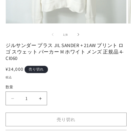
モ
ー
の
1
/
8
ダ
ル
ジルサンダー プラス JIL SANDER + 21AW プリント ロ
で
ゴ スウェット パーカー M ホワイト メンズ 正規品 4-
メ
デ
CI060
ィ
ア
通
¥34,000
売り切れ
(1)
(2
常
を
税込
価
開
数量
く
格
ジ
ジ
ル
ル
サ
サ
売り切れ
ン
ン
ダ
ダ