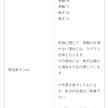
肩幅 66
パ
パ
身幅 71
ー
ー
袖丈 60
カ
カ
着丈 71
ー
ー
M
M
ホ
ホ
ワ
ワ
衣類に関して、肩幅の計測
イ
イ
がない場合には、ラグラン
ト
ト
メ
メ
仕様となります。
ン
ン
その場合には、袖丈は脇か
ズ
ズ
ら袖先までを計測していま
商品実寸 (cm)
正
正
す。
規
規
品
品
※平置き採寸しておりま
4-
4-
す。多少の誤差はご容赦下
CI060
CI060
さい。
の
の
数
数