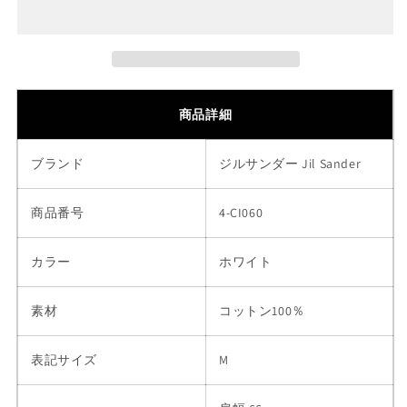
ー
ー
プ
プ
ラ
ラ
ス
ス
JIL
JIL
商品詳細
SANDER
SANDER
+
+
21AW
21AW
ブランド
ジルサンダー Jil Sander
プ
プ
リ
リ
商品番号
4-CI060
ン
ン
ト
ト
カラー
ホワイト
ロ
ロ
ゴ
ゴ
素材
ス
ス
コットン100％
ウ
ウ
ェ
ェ
表記サイズ
M
ッ
ッ
ト
ト