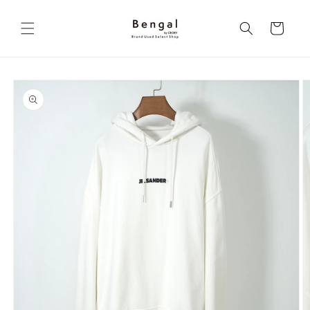
コンテ
カ
ンツに
進む
ー
ト
商品情
報にス
キップ