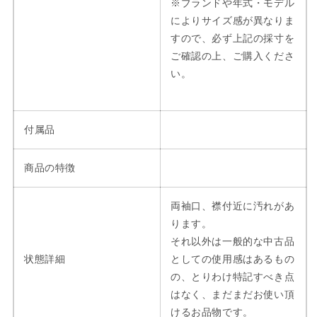
※ブランドや年式・モデル
量
量
によりサイズ感が異なりま
を
を
すので、必ず上記の採寸を
減
増
ご確認の上、ご購入くださ
ら
や
い。
す
す
付属品
商品の特徴
両袖口、襟付近に汚れがあ
ります。
それ以外は一般的な中古品
状態詳細
としての使用感はあるもの
の、とりわけ特記すべき点
はなく、まだまだお使い頂
けるお品物です。