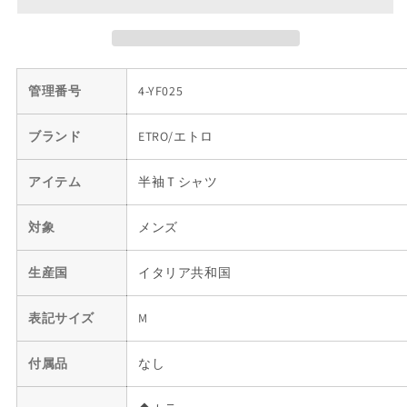
リ
リ
ア
ア
製
製
ペ
ペ
管理番号
4-YF025
イ
イ
ズ
ズ
ブランド
ETRO/エトロ
リ
リ
ー
ー
アイテム
半袖Ｔシャツ
柄
柄
プ
プ
対象
メンズ
ル
ル
オ
オ
生産国
イタリア共和国
ー
ー
バ
バ
表記サイズ
M
ー
ー
カ
カ
付属品
ッ
ッ
なし
ト
ト