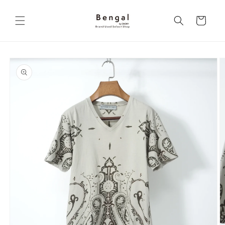
コンテ
カ
ンツに
進む
ー
ト
商品情
報にス
キップ