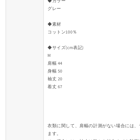
ソ
ソ
◆カラー
ー
ー
グレー
T
T
シ
シ
◆素材
ャ
ャ
コットン100％
ツ
ツ
M
M
◆サイズ(cm表記)
グ
グ
M
レ
レ
肩幅 44
ー
ー
身幅 50
メ
メ
袖丈 20
ン
ン
着丈 67
ズ
ズ
正
正
規
規
品
品
4-
4-
YF025
YF025
衣類に関して、肩幅の計測がない場合には、
の
の
ます。
数
数