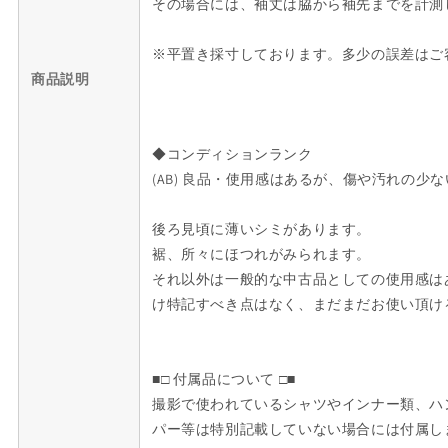
その場合には、袖丈は脇から袖先までを計測
量
量
を
を
※平置き採寸しております。多少の誤差はご
減
増
商品説明
ら
や
す
す
◆コンディションランク
(AB) 良品・使用感はあるが、傷や汚れの少
後ろ見頃に薄いシミがあります。
裾、所々にほつれがみられます。
それ以外は一般的な中古品としての使用感は
け特記すべき点はなく、まだまだお使い頂け
■□ 付属品について □■
撮影で使われているシャツやインナー類、ハ
パー等は特別記載していない場合には付属し