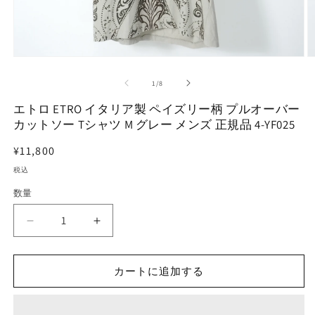
モ
ー
の
1
/
8
ダ
ル
エトロ ETRO イタリア製 ペイズリー柄 プルオーバー
で
カットソー Tシャツ M グレー メンズ 正規品 4-YF025
メ
デ
通
¥11,800
ィ
ア
常
税込
(1)
(2
価
を
数量
開
格
く
エ
エ
ト
ト
ロ
ロ
カートに追加する
ETRO
ETRO
イ
イ
タ
タ